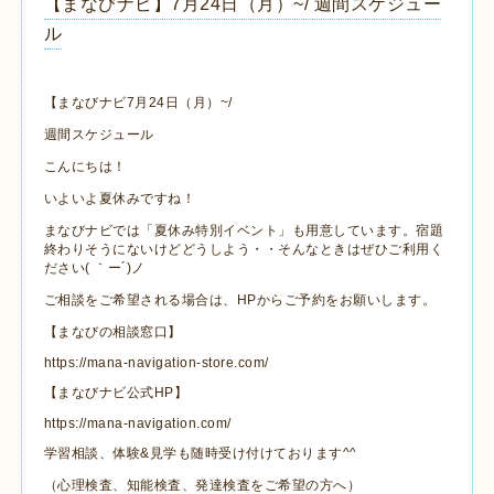
【まなびナビ】7月24日（月）~/ 週間スケジュー
ル
【まなびナビ7月24日（月）~/
週間スケジュール
こんにちは！
いよいよ夏休みですね！
まなびナビでは「夏休み特別イベント」も用意しています。宿題
終わりそうにないけどどうしよう・・そんなときはぜひご利用く
ださい( ｀ー´)ノ
ご相談をご希望される場合は、HPからご予約をお願いします。
【まなびの相談窓口】
https://mana-navigation-store.com/
【まなびナビ公式HP】
https://mana-navigation.com/
学習相談、体験&見学も随時受け付けております^^
（心理検査、知能検査、発達検査をご希望の方へ）