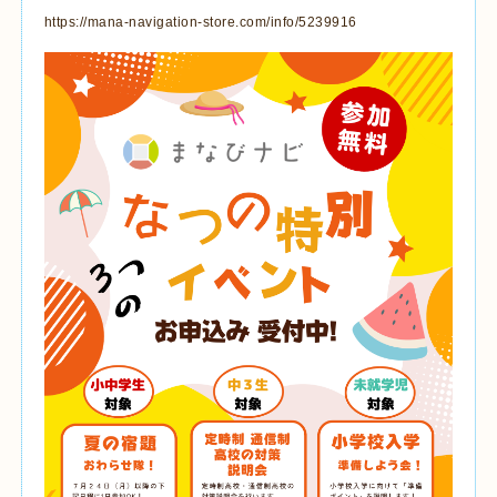
https://mana-navigation-store.com/info/5239916