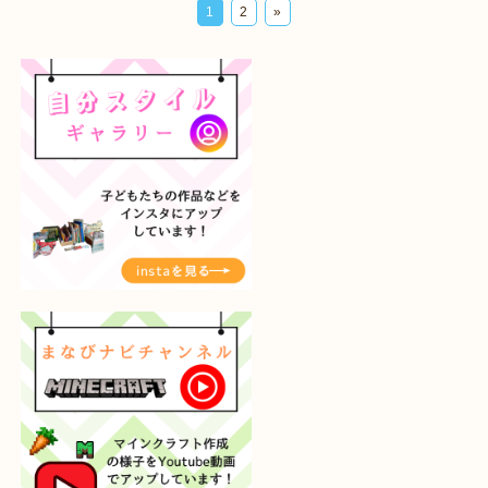
1
2
»