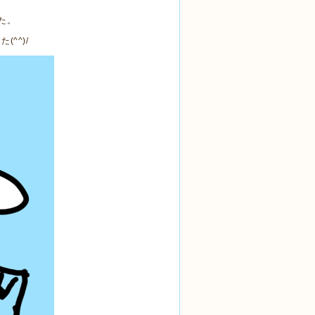
た。
^^)/