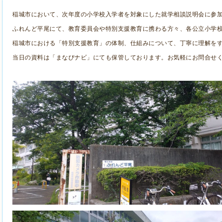
稲城市において、次年度の小学校入学者を対象にした就学相談説明会に参
ふれんど平尾にて、教育委員会や特別支援教育に携わる方々、各公立小学
稲城市における「特別支援教育」の体制、仕組みについて、丁寧に理解を
当日の資料は「まなびナビ」にても保管しております。お気軽にお問合せ